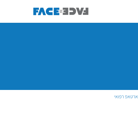
רטאפ רפואי