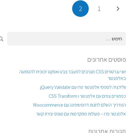
2
1
חיפוש:
פוסטים אחרונים
שני גנרטורים CSS מגניבים למעבר צבע ואפקט זכוכית להטמעה
באלמנטור
וולידציה לטפסי אלמנטור פרו עם jQuery Validate
כפתורים צפים עם אלמנטור ו CSS Transform
המדריך השלם לחנות דרופשיפינג עם Woocommerce
אלמנטור פרו – פעולות מתקדמות עם טופס יצירת קשר
תגובות אחרונות