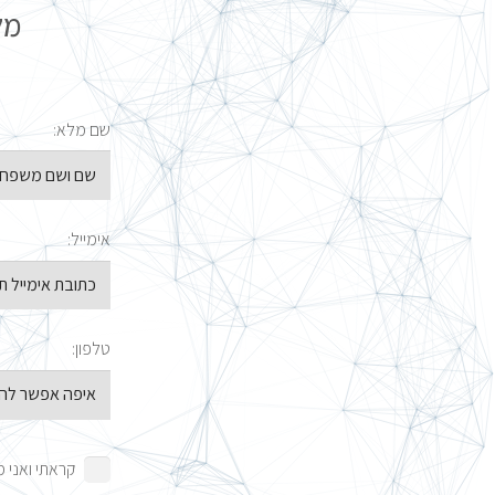
מל
שם מלא:
אימייל:
טלפון:
קראתי ואני