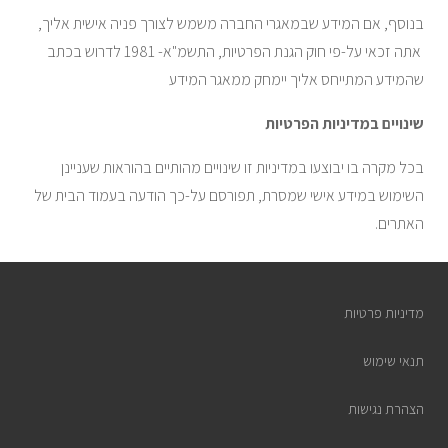
בנוסף, אם המידע שבמאגרי החברה משמש לצורך פניה אישית אליך,
אתה זכאי על-פי חוק הגנת הפרטיות, התשמ"א- 1981 לדרוש בכתב
שהמידע המתייחס אליך יימחק ממאגר המידע
שינויים במדיניות הפרטיות
בכל מקרה בו יבוצעו במדיניות זו שינויים מהותיים בהוראות שעניינן
השימוש במידע אישי שמסרת, תפורסם על-כך הודעה בעמוד הבית של
האתרים.
מדיניות פרטיות
תנאי שימוש
הצהרת נגישות