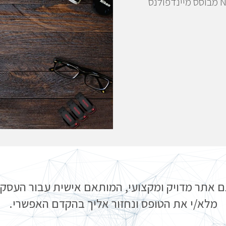
אתר תדמיתי שיווקי ל- MNLP – בית ספר ללימודי NLP מבוסס מיינדפולנס
ם אתר מדויק ומקצועי, המותאם אישית עבור העסק
מלא/י את הטופס ונחזור אליך בהקדם האפשרי.