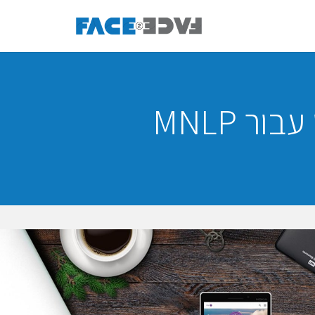
ר MNLP