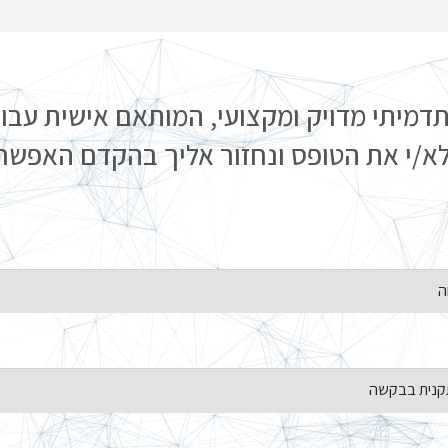
דמיתי מדויק ומקצועי, המותאם אישית עב
א/י את הטופס ונחזור אליך בהקדם האפשרי