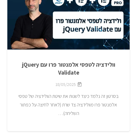
וולידציה לטפסי אלמנטור פרו עם jQuery
Validate
18/05/2025
בסרטון זה נלמד כיצד לשנות את שיטת הוולידציה של טפסי
אלמנטור פרו מוולידציה צד שרת (לאחר לחיצה על כפתור
השליחה)…