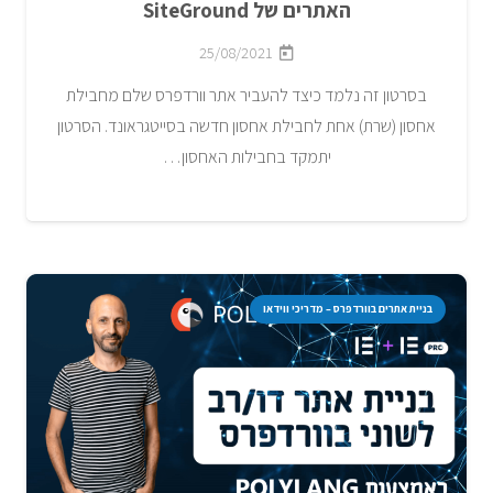
האתרים של SiteGround
25/08/2021
בסרטון זה נלמד כיצד להעביר אתר וורדפרס שלם מחבילת
אחסון (שרת) אחת לחבילת אחסון חדשה בסייטגראונד. הסרטון
יתמקד בחבילות האחסון…
בניית אתרים בוורדפרס – מדריכי ווידאו