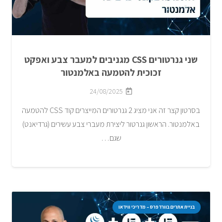
שני גנרטורים CSS מגניבים למעבר צבע ואפקט
זכוכית להטמעה באלמנטור
24/08/2025
בסרטון קצר זה אני מציג 2 גנרטורים המייצרים קוד CSS להטמעה
באלמנטור. הראשון גנרטור ליצירת מעברי צבע עשירים (גרדיאנט)
שגם…
בניית אתרים בוורדפרס – מדריכי ווידאו