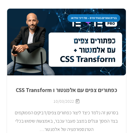
בניית אתרים בוורדפרס – מדריכי ווידאו
כפתורים צפים עם אלמנטור ו CSS Transform
10/03/2022
בסרטון זה נלמד כיצד ליצור כפתורים צפים/דביקים הממוקמים
בצד המסך ונגלים במצב מעבר עכבר, באמצעות שימוש בכלי
הטרנספורמציה של אלמנטור…