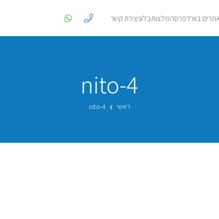
אתרים בוורדפרס
המלצות
בלוג
יצירת קשר
nito-4
ראשי
nito-4