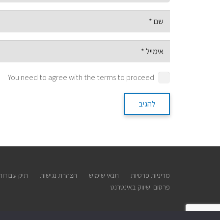
You need to agree with the terms to proceed
להגיב
מדיניות פרטיות
תנאי שימוש
הצהרת נגישות
תיק עבודות
פרסום ושיווק באינטרנט