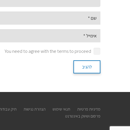
You need to agree with the terms to proceed
להגיב
מדיניות פרטיות
תנאי שימוש
הצהרת נגישות
תיק עבודות
פרסום ושיווק באינטרנט