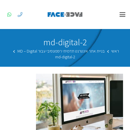
md-digital-2
ראשי
בניית אתר אינטרנט תדמיתי רספונסיבי עבור MD – Digital
md-digital-2