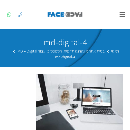
md-digital-4
ראשי
בניית אתר אינטרנט תדמיתי רספונסיבי עבור MD – Digital
md-digital-4