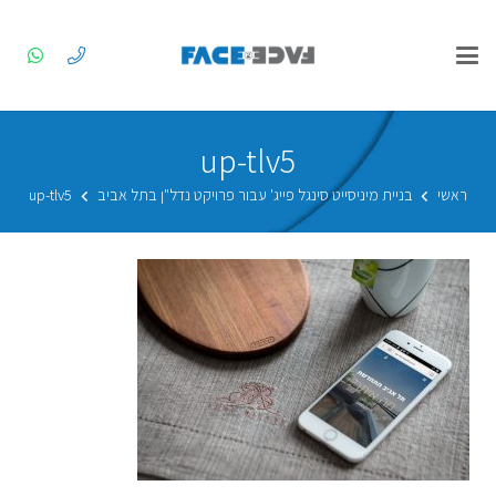
up-tlv5
ראשי
בניית מיניסייט סינגל פייג' עבור פרויקט נדל"ן בתל אביב
up-tlv5